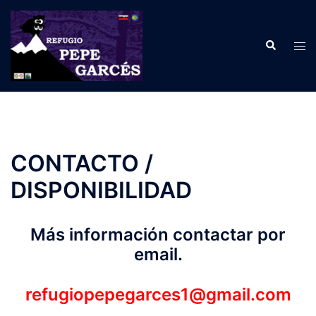
Saltar
al
Buscar
contenido
Alte
men
CONTACTO /
DISPONIBILIDAD
Más información contactar por
email.
refugiopepegarces1@gmail.com