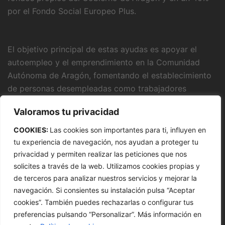
por el Fondo Social Europeo Plus.
El objetivo principal de estas ayudas es apoyar el
autoempleo y el emprendimiento en la Comunidad
Autónoma de Aragón, fomentando el establecimiento
de personas desempleadas como trabajadores
autónomos, favoreciendo el mantenimiento y la
Valoramos tu privacidad
consolidación de su actividad económica,
promoviendo el relevo generacional y la inserción
COOKIES:
Las cookies son importantes para ti, influyen en
laboral de familiares colaboradores.
tu experiencia de navegación, nos ayudan a proteger tu
privacidad y permiten realizar las peticiones que nos
solicites a través de la web. Utilizamos cookies propias y
de terceros para analizar nuestros servicios y mejorar la
navegación. Si consientes su instalación pulsa “Aceptar
cookies”. También puedes rechazarlas o configurar tus
preferencias pulsando “Personalizar”. Más información en