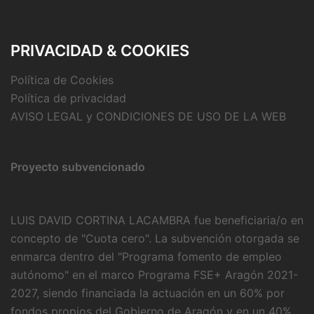
PRIVACIDAD & COOKIES
Política de Cookies
Política de privacidad
AVISO LEGAL y CONDICIONES DE USO DE LA WEB
Proyecto subvencionado
LUIS DAVID CORTINA LACAMBRA fue beneficiaria/o en
concepto de "Cuota cero". La subvención otorgada se
enmarca dentro del "Programa fomento de empleo
autónomo" en el marco Programa FSE+ Aragón 2021-
2027, siendo financiada la actuación en un 60% por
fondos propios del Gobierno de Aragón y en un 40%