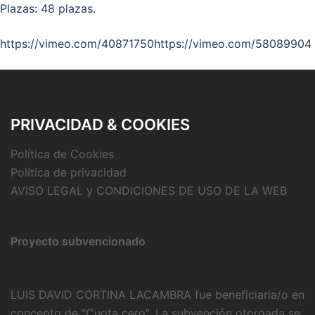
Plazas: 48 plazas.
https://vimeo.com/40871750https://vimeo.com/58089904
PRIVACIDAD & COOKIES
Política de Cookies
Política de privacidad
AVISO LEGAL y CONDICIONES DE USO DE LA WEB
Proyecto subvencionado
LUIS DAVID CORTINA LACAMBRA fue beneficiaria/o en
concepto de "Cuota cero". La subvención otorgada se